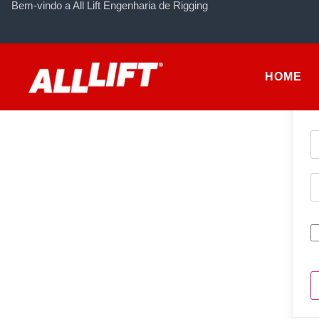
Bem-vindo a All Lift Engenharia de Rigging
HOME
O