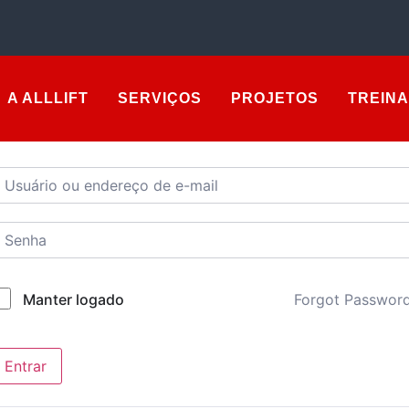
A ALLLIFT
SERVIÇOS
PROJETOS
TREIN
lá, bem-vindo de volta!
Forgot Passwor
Manter logado
Entrar