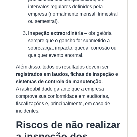
u
intervalos regulares definidos pela
da
empresa (normalmente mensal, trimestral
at
ou semestral).
ma
Inspeção extraordinária
– obrigatória
de
sempre que o gancho for submetido a
Ver
sobrecarga, impacto, queda, corrosão ou
mai
qualquer evento anormal.
»
Além disso, todos os resultados devem ser
registrados em laudos, fichas de inspeção e
sistemas de controle de manutenção
.
A rastreabilidade garante que a empresa
comprove sua conformidade em auditorias,
fiscalizações e, principalmente, em caso de
incidentes.
Riscos de não realizar
a inspeção dos