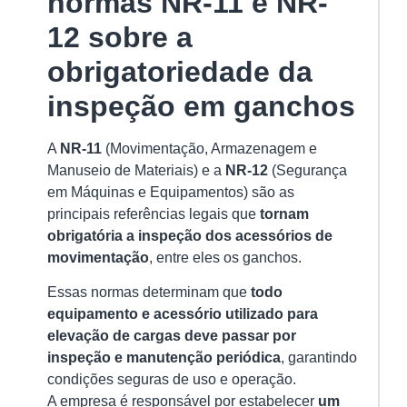
normas NR-11 e NR-
Ca
12 sobre a
15/
obrigatoriedade da
A
ci
inspeção em ganchos
de
pol
A
NR-11
(Movimentação, Armazenagem e
é
Manuseio de Materiais) e a
NR-12
(Segurança
u
em Máquinas e Equipamentos) são as
do
principais referências legais que
tornam
ac
obrigatória a inspeção dos acessórios de
ma
movimentação
, entre eles os ganchos.
ut
Essas normas determinam que
todo
Ver
equipamento e acessório utilizado para
mai
elevação de cargas deve passar por
»
inspeção e manutenção periódica
, garantindo
condições seguras de uso e operação.
A empresa é responsável por estabelecer
um
Po