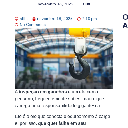
novembro 18, 2025
alllift
O
alllift
novembro 18, 2025
7:16 pm
A
No Comments
In
de
Gu
A
Ch
pa
Ga
Se
Ef
e
A
inspeção em ganchos
é um elemento
Co
pequeno, frequentemente subestimado, que
na
carrega uma responsabilidade gigantesca.
Op
de
Ele é o elo que conecta o equipamento à carga
El
e, por isso,
qualquer falha em seu
15/