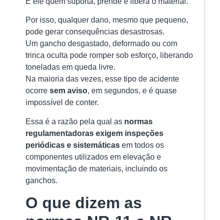
É ele quem suporta, prende e libera o material.
qu
Por isso, qualquer dano, mesmo que pequeno,
Ver
pode gerar consequências desastrosas.
mai
Um gancho desgastado, deformado ou com
»
trinca oculta pode romper sob esforço, liberando
toneladas em queda livre.
Na maioria das vezes, esse tipo de acidente
Ci
ocorre
sem aviso
, em segundos, e é quase
de
Po
impossível de conter.
O
Gu
Essa é a razão pela qual as
normas
Co
regulamentadoras exigem inspeções
pa
periódicas e sistemáticas
em todos os
U
componentes utilizados em elevação e
Se
movimentação de materiais, incluindo os
Ef
e
ganchos.
Co
O que dizem as
na
Mo
de