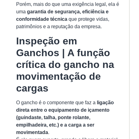
O
Porém, mais do que uma exigência legal, ela é
Gu
uma
garantia de segurança, eficiência e
Co
conformidade técnica
que protege vidas,
pa
Se
patrimônios e a reputação da empresa.
Ef
Inspeção em
e
Co
Ganchos | A função
na
Op
crítica do gancho na
15/
movimentação de
A
am
cargas
de
ca
O gancho é o componente que faz a
ligação
é
direta entre o equipamento de içamento
u
(guindaste, talha, ponte rolante,
et
empilhadeira, etc.) e a carga a ser
crí
movimentada
.
e