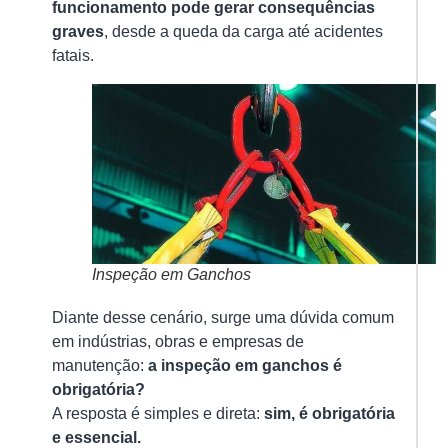
funcionamento pode gerar consequências
A
graves
, desde a queda da carga até acidentes
in
fatais.
de
gu
é
u
pr
es
pa
gar
Ver
Inspeção em Ganchos
mai
Diante desse cenário, surge uma dúvida comum
»
em indústrias, obras e empresas de
manutenção:
a inspeção em ganchos é
obrigatória?
Am
de
A resposta é simples e direta:
sim, é obrigatória
Ca
e essencial.