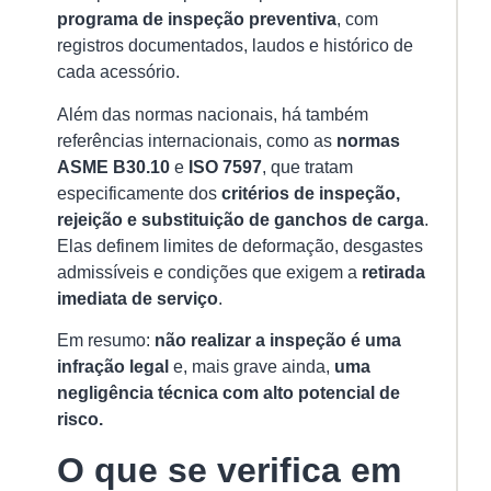
Ro
programa de inspeção preventiva
, com
O
registros documentados, laudos e histórico de
Gu
cada acessório.
Co
pa
Além das normas nacionais, há também
Se
referências internacionais, como as
normas
Pr
ASME B30.10
e
ISO 7597
, que tratam
e
especificamente dos
critérios de inspeção,
Ef
na
rejeição e substituição de ganchos de carga
.
Mo
Elas definem limites de deformação, desgastes
de
admissíveis e condições que exigem a
retirada
Ca
imediata de serviço
.
15/
Em resumo:
não realizar a inspeção é uma
As
infração legal
e, mais grave ainda,
uma
po
negligência técnica com alto potencial de
ro
risco.
sã
u
O que se verifica em
do