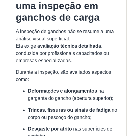
eq
uma inspeção em
ma
ganchos de carga
im
e
A inspeção de ganchos não se resume a uma
Ver
análise visual superficial.
mai
Ela exige
avaliação técnica detalhada
,
»
conduzida por profissionais capacitados ou
empresas especializadas.
Durante a inspeção, são avaliados aspectos
In
e
como:
Ga
é
Deformações e alongamentos
na
Ob
garganta do gancho (abertura superior);
En
as
Trincas, fissuras ou sinais de fadiga
no
No
corpo ou pescoço do gancho;
a
Im
Desgaste por atrito
nas superfícies de
e