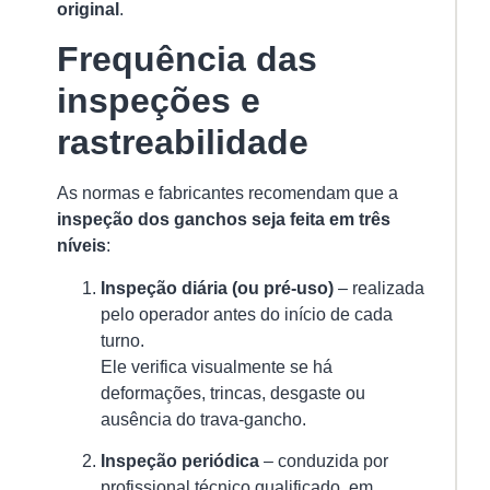
original
.
Frequência das
Iç
de
inspeções e
Ca
|
rastreabilidade
Qu
In
u
As normas e fabricantes recomendam que a
Pr
inspeção dos ganchos seja feita em três
De
níveis
:
Co
An
Inspeção diária (ou pré-uso)
– realizada
de
pelo operador antes do início de cada
Re
turno.
18/
Ele verifica visualmente se há
O
deformações, trincas, desgaste ou
iç
ausência do trava-gancho.
de
ca
Inspeção periódica
– conduzida por
é
profissional técnico qualificado, em