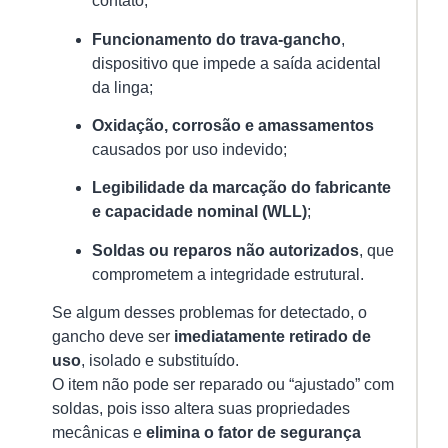
contato;
os
Ri
Funcionamento do trava-gancho
,
da
dispositivo que impede a saída acidental
Ne
da linga;
18/
A
Oxidação, corrosão e amassamentos
in
causados por uso indevido;
e
Legibilidade da marcação do fabricante
ga
e capacidade nominal (WLL)
;
é
u
Soldas ou reparos não autorizados
, que
el
comprometem a integridade estrutural.
pe
Se algum desses problemas for detectado, o
fr
gancho deve ser
imediatamente retirado de
su
uso
, isolado e substituído.
Ver
O item não pode ser reparado ou “ajustado” com
mai
soldas, pois isso altera suas propriedades
»
mecânicas e
elimina o fator de segurança