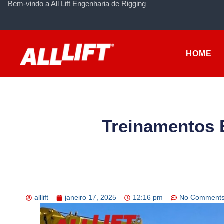
Bem-vindo a All Lift Engenharia de Rigging
HOME
Treinamentos E
alllift
janeiro 17, 2025
12:16 pm
No Comment