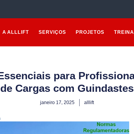
A ALLLIFT
SERVIÇOS
PROJETOS
TREIN
ssenciais para Profission
de Cargas com Guindastes
janeiro 17, 2025
alllift
s