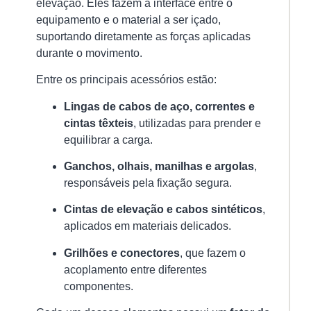
elevação. Eles fazem a interface entre o
equipamento e o material a ser içado,
suportando diretamente as forças aplicadas
Po
durante o movimento.
Ro
O
Entre os principais acessórios estão:
Gu
Co
Lingas de cabos de aço, correntes e
pa
cintas têxteis
, utilizadas para prender e
Se
Pr
equilibrar a carga.
e
Ef
Ganchos, olhais, manilhas e argolas
,
na
responsáveis pela fixação segura.
Mo
de
Cintas de elevação e cabos sintéticos
,
Ca
aplicados em materiais delicados.
15/
Grilhões e conectores
, que fazem o
As
acoplamento entre diferentes
po
componentes.
ro
sã