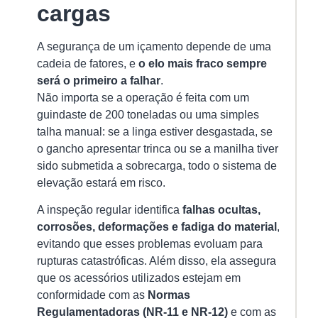
cargas
crí
e
A segurança de um içamento depende de uma
qu
cadeia de fatores, e
o elo mais fraco sempre
Ver
será o primeiro a falhar
.
mai
Não importa se a operação é feita com um
»
guindaste de 200 toneladas ou uma simples
talha manual: se a linga estiver desgastada, se
o gancho apresentar trinca ou se a manilha tiver
Ci
sido submetida a sobrecarga, todo o sistema de
de
elevação estará em risco.
Po
O
A inspeção regular identifica
falhas ocultas,
Gu
corrosões, deformações e fadiga do material
,
Co
evitando que esses problemas evoluam para
pa
U
rupturas catastróficas. Além disso, ela assegura
Se
que os acessórios utilizados estejam em
Ef
conformidade com as
Normas
e
Regulamentadoras (NR-11 e NR-12)
e com as
Co