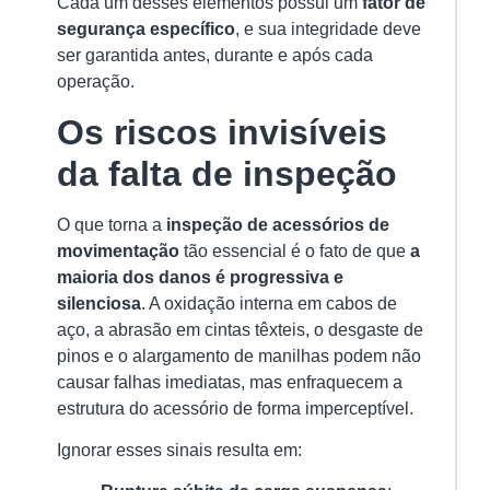
Cada um desses elementos possui um
fator de
u
segurança específico
, e sua integridade deve
do
ser garantida antes, durante e após cada
eq
operação.
ma
Os riscos invisíveis
im
e
da falta de inspeção
Ver
mai
O que torna a
inspeção de acessórios de
»
movimentação
tão essencial é o fato de que
a
maioria dos danos é progressiva e
silenciosa
. A oxidação interna em cabos de
In
aço, a abrasão em cintas têxteis, o desgaste de
e
pinos e o alargamento de manilhas podem não
Ga
causar falhas imediatas, mas enfraquecem a
é
estrutura do acessório de forma imperceptível.
Ob
En
Ignorar esses sinais resulta em:
as
No