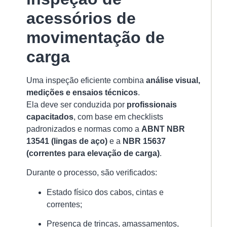
mai
acessórios de
»
movimentação de
carga
Iç
de
Ca
Uma inspeção eficiente combina
análise visual,
|
medições e ensaios técnicos
.
Qu
Ela deve ser conduzida por
profissionais
In
u
capacitados
, com base em checklists
Pr
padronizados e normas como a
ABNT NBR
De
13541 (lingas de aço)
e a
NBR 15637
Co
(correntes para elevação de carga)
.
An
de
Durante o processo, são verificados:
Re
18/
Estado físico dos cabos, cintas e
correntes;
O
iç
Presença de trincas, amassamentos,