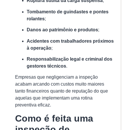
Ruptura súbita da carga suspensa
;
a
Im
Tombamento de guindastes e pontes
e
rolantes
;
os
Ri
Danos ao patrimônio e produtos
;
da
Ne
Acidentes com trabalhadores próximos
18/
à operação
;
A
Responsabilização legal e criminal dos
in
gestores técnicos
.
e
ga
Empresas que negligenciam a inspeção
é
acabam arcando com custos muito maiores
u
tanto financeiros quanto de reputação do que
el
aquelas que implementam uma rotina
pe
preventiva eficaz.
fr
Como é feita uma
su
inspeção de
Ver