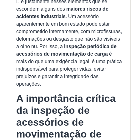
E é justamente nesses elementos que se
Am
de
escondem alguns dos
maiores riscos de
Ca
acidentes industriais
. Um acessório
O
aparentemente em bom estado pode estar
Gu
comprometido internamente, com microfissuras,
Co
deformações ou desgaste que não são visíveis
pa
Se
a olho nu. Por isso, a
inspeção periódica de
Ef
acessórios de movimentação de carga
é
e
mais do que uma exigência legal: é uma prática
Co
indispensável para proteger vidas, evitar
na
prejuízos e garantir a integridade das
Op
15/
operações.
A
A importância crítica
am
da inspeção de
de
ca
acessórios de
é
movimentação de
u
et