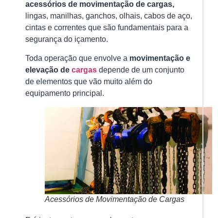
de
acessórios de movimentação de cargas,
El
lingas, manilhas, ganchos, olhais, cabos de aço,
15/
cintas e correntes que são fundamentais para a
A
segurança do içamento.
in
Toda operação que envolve a
movimentação e
de
elevação de
cargas
depende de um conjunto
gu
de elementos que vão muito além do
é
equipamento principal.
u
pr
es
pa
gar
Ver
mai
»
Acessórios de Movimentação de Cargas