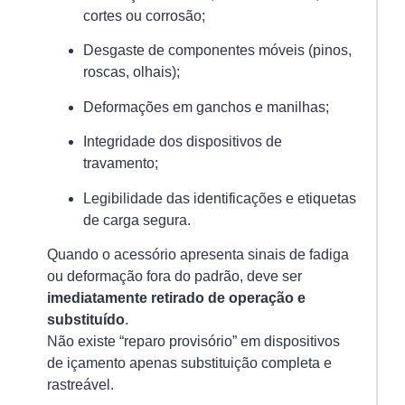
de
cortes ou corrosão;
ca
é
Desgaste de componentes móveis (pinos,
u
roscas, olhais);
da
Deformações em ganchos e manilhas;
at
ma
Integridade dos dispositivos de
de
travamento;
Ver
Legibilidade das identificações e etiquetas
mai
de carga segura.
»
Quando o acessório apresenta sinais de fadiga
ou deformação fora do padrão, deve ser
imediatamente retirado de operação e
substituído
.
Não existe “reparo provisório” em dispositivos
de içamento apenas substituição completa e
rastreável.