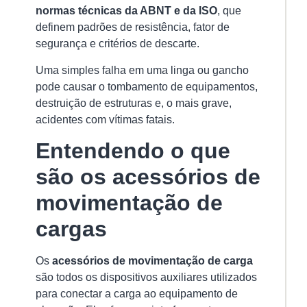
normas técnicas da ABNT e da ISO
, que
na
Mo
definem padrões de resistência, fator de
de
segurança e critérios de descarte.
Ca
15/
Uma simples falha em uma linga ou gancho
pode causar o tombamento de equipamentos,
A
destruição de estruturas e, o mais grave,
ci
acidentes com vítimas fatais.
de
pol
Entendendo o que
é
são os acessórios de
u
do
movimentação de
ac
ma
cargas
ut
Os
acessórios de movimentação de carga
Ver
são todos os dispositivos auxiliares utilizados
mai
para conectar a carga ao equipamento de
»