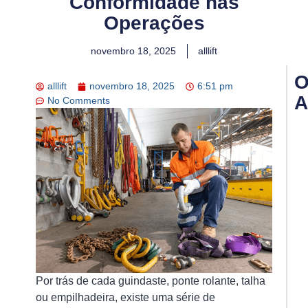
Conformidade nas
Operações
novembro 18, 2025
alllift
O
alllift
novembro 18, 2025
6:51 pm
A
No Comments
In
de
Gu
A
Ch
pa
Ga
Se
Ef
e
Co
Por trás de cada guindaste, ponte rolante, talha
na
ou empilhadeira, existe uma série de
Op