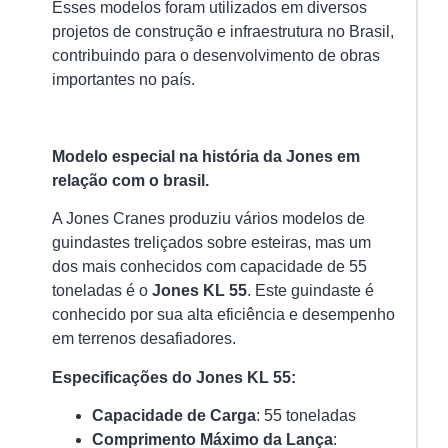
Ri
Esses modelos foram utilizados em diversos
da
projetos de construção e infraestrutura no Brasil,
Ne
contribuindo para o desenvolvimento de obras
18/
importantes no país.
A
in
e
Modelo especial na história da Jones em
ga
relação com o brasil.
é
u
A Jones Cranes produziu vários modelos de
el
guindastes treliçados sobre esteiras, mas um
pe
dos mais conhecidos com capacidade de 55
fr
toneladas é o
Jones KL 55
. Este guindaste é
su
conhecido por sua alta eficiência e desempenho
em terrenos desafiadores.
Ver
mai
Especificações do Jones KL 55:
»
Capacidade de Carga
: 55 toneladas
Comprimento Máximo da Lança
: