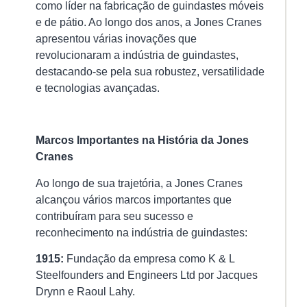
como líder na fabricação de guindastes móveis
in
e de pátio. Ao longo dos anos, a Jones Cranes
de
apresentou várias inovações que
gu
revolucionaram a indústria de guindastes,
é
destacando-se pela sua robustez, versatilidade
u
e tecnologias avançadas.
pr
es
pa
Marcos Importantes na História da Jones
gar
Cranes
Ver
Ao longo de sua trajetória, a Jones Cranes
mai
alcançou vários marcos importantes que
»
contribuíram para seu sucesso e
reconhecimento na indústria de guindastes:
Am
1915:
Fundação da empresa como K & L
de
Steelfounders and Engineers Ltd por Jacques
Ca
O
Drynn e Raoul Lahy.
Gu