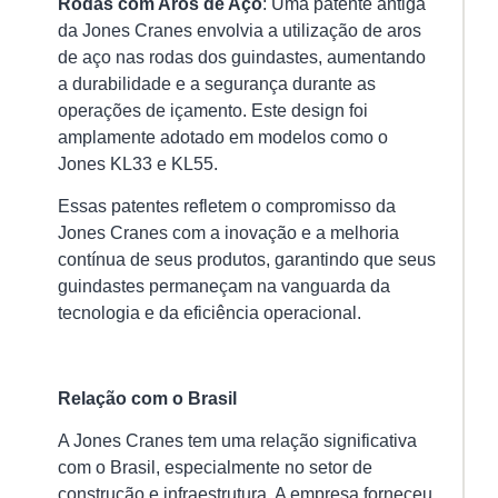
Rodas com Aros de Aço
: Uma patente antiga
15/
da Jones Cranes envolvia a utilização de aros
A
de aço nas rodas dos guindastes, aumentando
ci
a durabilidade e a segurança durante as
de
operações de içamento. Este design foi
pol
amplamente adotado em modelos como o
é
Jones KL33 e KL55.
u
Essas patentes refletem o compromisso da
do
Jones Cranes com a inovação e a melhoria
ac
contínua de seus produtos, garantindo que seus
ma
guindastes permaneçam na vanguarda da
ut
tecnologia e da eficiência operacional.
Ver
mai
»
Relação com o Brasil
A Jones Cranes tem uma relação significativa
Po
com o Brasil, especialmente no setor de
Ro
construção e infraestrutura. A empresa forneceu