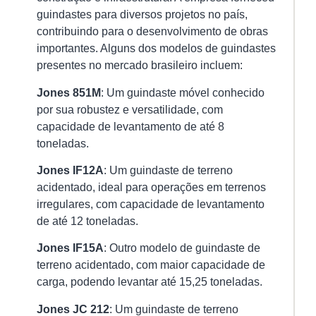
O
guindastes para diversos projetos no país,
Gu
contribuindo para o desenvolvimento de obras
Co
pa
importantes. Alguns dos modelos de guindastes
Se
presentes no mercado brasileiro incluem:
Pr
e
Jones 851M
: Um guindaste móvel conhecido
Ef
por sua robustez e versatilidade, com
na
capacidade de levantamento de até 8
Mo
toneladas.
de
Ca
Jones IF12A
: Um guindaste de terreno
15/
acidentado, ideal para operações em terrenos
As
irregulares, com capacidade de levantamento
po
de até 12 toneladas.
ro
Jones IF15A
: Outro modelo de guindaste de
sã
terreno acidentado, com maior capacidade de
u
carga, podendo levantar até 15,25 toneladas.
do
eq
Jones JC 212
: Um guindaste de terreno