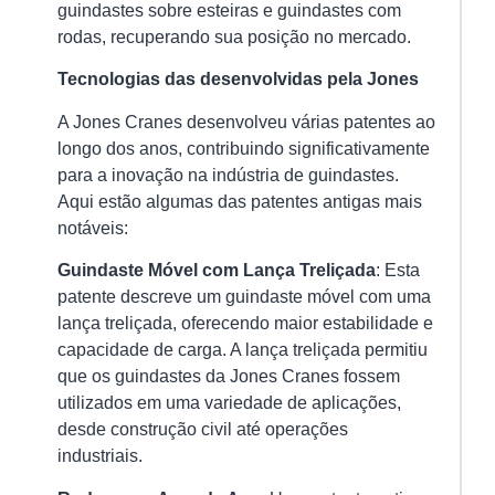
guindastes sobre esteiras e guindastes com
Ver
rodas, recuperando sua posição no mercado.
mai
»
Tecnologias das desenvolvidas pela Jones
A Jones Cranes desenvolveu várias patentes ao
longo dos anos, contribuindo significativamente
Ci
de
para a inovação na indústria de guindastes.
Po
Aqui estão algumas das patentes antigas mais
O
notáveis:
Gu
Co
Guindaste Móvel com Lança Treliçada
: Esta
pa
patente descreve um guindaste móvel com uma
U
lança treliçada, oferecendo maior estabilidade e
Se
Ef
capacidade de carga. A lança treliçada permitiu
e
que os guindastes da Jones Cranes fossem
Co
utilizados em uma variedade de aplicações,
na
desde construção civil até operações
Mo
industriais.
de
Ca