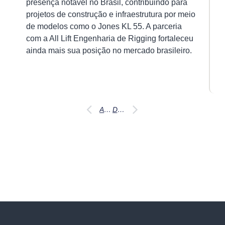
presença notável no Brasil, contribuindo para
da
projetos de construção e infraestrutura por meio
at
de modelos como o Jones KL 55. A parceria
ma
com a All Lift Engenharia de Rigging fortaleceu
de
ainda mais sua posição no mercado brasileiro.
Ver
mai
»
Antes
Depois