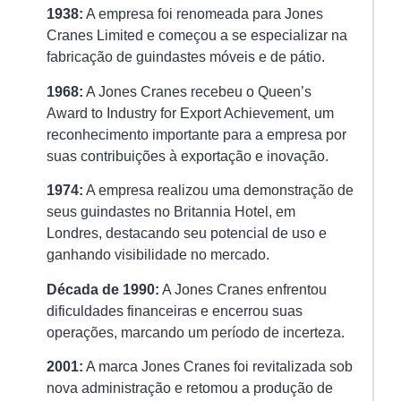
Co
1938:
A empresa foi renomeada para Jones
pa
Cranes Limited e começou a se especializar na
Se
fabricação de guindastes móveis e de pátio.
Ef
e
1968:
A Jones Cranes recebeu o Queen’s
Co
Award to Industry for Export Achievement, um
na
reconhecimento importante para a empresa por
Op
suas contribuições à exportação e inovação.
15/
A
1974:
A empresa realizou uma demonstração de
am
seus guindastes no Britannia Hotel, em
de
Londres, destacando seu potencial de uso e
ca
ganhando visibilidade no mercado.
é
Década de 1990:
A Jones Cranes enfrentou
u
dificuldades financeiras e encerrou suas
et
operações, marcando um período de incerteza.
crí
e
2001:
A marca Jones Cranes foi revitalizada sob
qu
nova administração e retomou a produção de