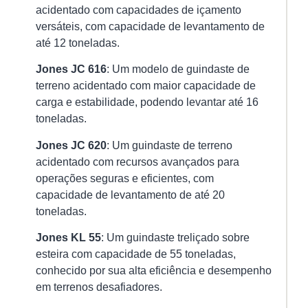
ma
acidentado com capacidades de içamento
im
versáteis, com capacidade de levantamento de
e
até 12 toneladas.
Ver
Jones JC 616
: Um modelo de guindaste de
mai
terreno acidentado com maior capacidade de
»
carga e estabilidade, podendo levantar até 16
toneladas.
In
Jones JC 620
: Um guindaste de terreno
e
acidentado com recursos avançados para
Ga
operações seguras e eficientes, com
é
capacidade de levantamento de até 20
Ob
toneladas.
En
as
Jones KL 55
: Um guindaste treliçado sobre
No
a
esteira com capacidade de 55 toneladas,
Im
conhecido por sua alta eficiência e desempenho
e
em terrenos desafiadores.
os