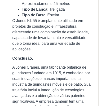
Aproximadamente 45 metros
Iç
de
Tipo de Lança
: Treliçada
Ca
Tipo de Base
: Esteira
|
O Jones KL 55 é amplamente utilizado em
Qu
projetos de construção e infraestrutura,
In
oferecendo uma combinação de estabilidade,
u
Pr
capacidade de levantamento e versatilidade
De
que o torna ideal para uma variedade de
Co
aplicações.
An
de
Conclusão.
Re
18/
A Jones Cranes, uma fabricante britânica de
guindastes fundada em 1915, é conhecida por
O
suas inovações e marcos importantes na
iç
indústria de guindastes móveis e de pátio. Sua
de
trajetória inclui a introdução de tecnologias
ca
avançadas e a obtenção de várias patentes
é
significativas. A empresa também tem uma
u