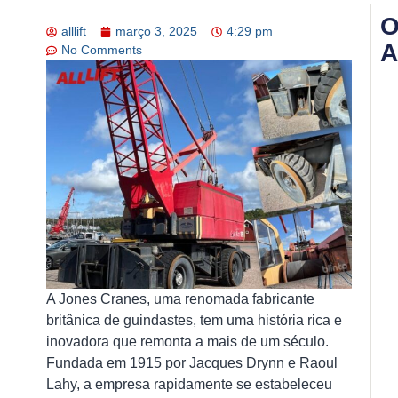
O
alllift
março 3, 2025
4:29 pm
A
No Comments
In
de
Gu
A
Ch
pa
Ga
Se
Ef
e
Co
na
A Jones Cranes, uma renomada fabricante
Op
britânica de guindastes, tem uma história rica e
de
El
inovadora que remonta a mais de um século.
15/
Fundada em 1915 por Jacques Drynn e Raoul
Lahy, a empresa rapidamente se estabeleceu
A